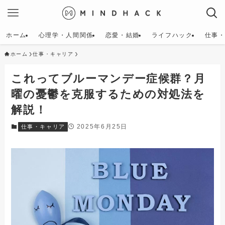
ホーム
心理学・人間関係
恋愛・結婚
ライフハック
仕事
ホーム
仕事・キャリア
これってブルーマンデー症候群？月
曜の憂鬱を克服するための対処法を
解説！
2025年6月25日
仕事・キャリア