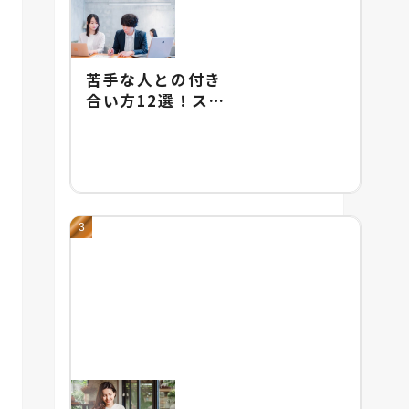
苦手な人との付き
合い方12選！スト
レスをためないた
めの具体的な対処
法を紹介