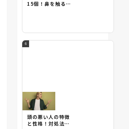
15個！鼻を触るし
ぐさに隠された男
女の心理や違いを
解説！
頭の悪い人の特徴
と性格！対処法と