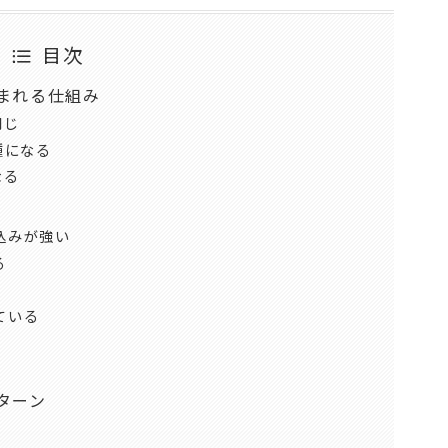
目次
まれる仕組み
同じ
種になる
なる
込みが強い
る
ている
ターン