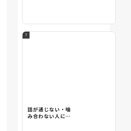
頭の良い人との違
い・頭の悪さの改
善法を紹介
話が通じない・噛
み合わない人にあ
りがちな特徴と
は？イライラしな