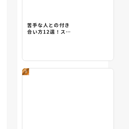
苦手な人との付き
合い方12選！スト
レスをためないた
めの具体的な対処
法を紹介