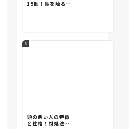
15個！鼻を触るし
ぐさに隠された男
女の心理や違いを
解説！
頭の悪い人の特徴
と性格！対処法と