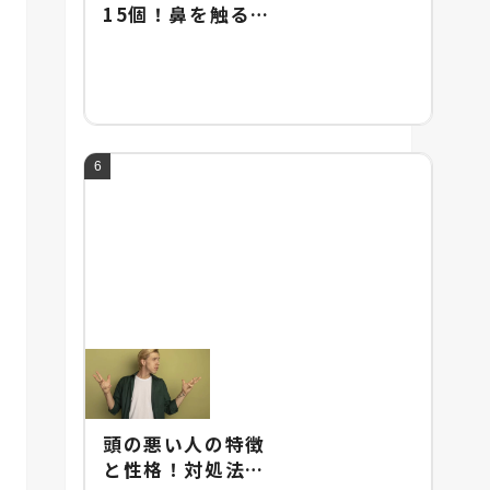
15個！鼻を触るし
ぐさに隠された男
女の心理や違いを
解説！
頭の悪い人の特徴
と性格！対処法と