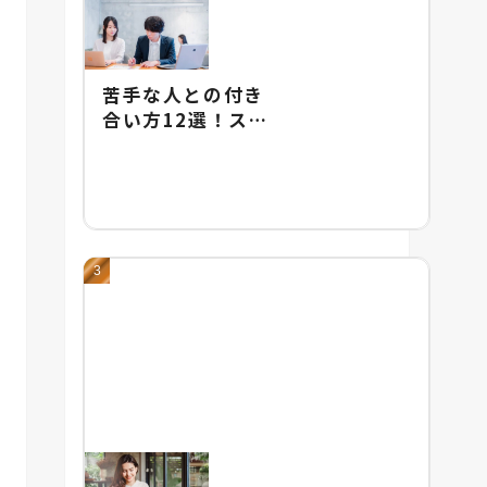
苦手な人との付き
合い方12選！スト
レスをためないた
めの具体的な対処
法を紹介