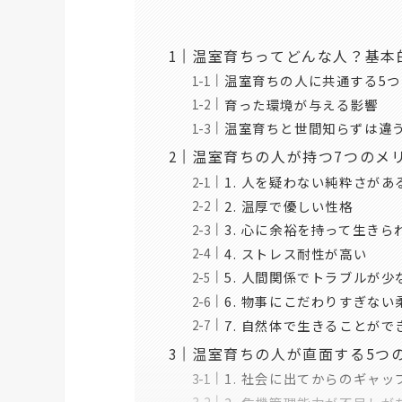
温室育ちってどんな人？基本
温室育ちの人に共通する5つ
育った環境が与える影響
温室育ちと世間知らずは違
温室育ちの人が持つ7つのメ
1. 人を疑わない純粋さがあ
2. 温厚で優しい性格
3. 心に余裕を持って生きら
4. ストレス耐性が高い
5. 人間関係でトラブルが少
6. 物事にこだわりすぎない
7. 自然体で生きることがで
温室育ちの人が直面する5つ
1. 社会に出てからのギャッ