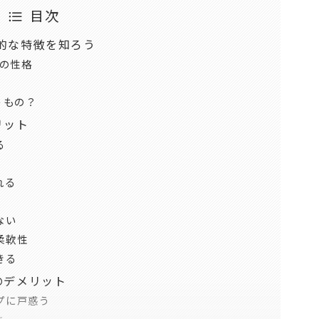
目次
的な特徴を知ろう
の性格
うもの？
リット
る
れる
ない
柔軟性
きる
のデメリット
プに戸惑う