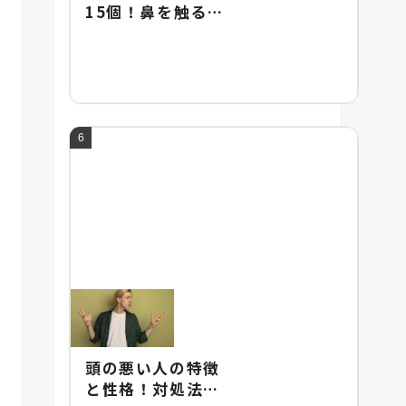
15個！鼻を触るし
ぐさに隠された男
女の心理や違いを
解説！
頭の悪い人の特徴
と性格！対処法と