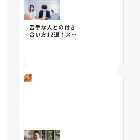
苦手な人との付き
合い方12選！スト
レスをためないた
めの具体的な対処
法を紹介