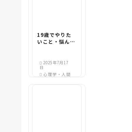
19歳でやりた
いこと・悩んだ
時の切り替え
方！19歳最後
の日は何する？
2025年7月17
日
心理学・人間
関係