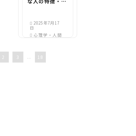
な人の特徴・性
格・心理を解
説！幼稚な関係
と大人な関係の
2025年7月17
日
違いは？
心理学・人間
関係
2
3
...
18