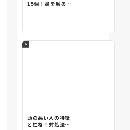
15個！鼻を触るし
ぐさに隠された男
女の心理や違いを
解説！
頭の悪い人の特徴
と性格！対処法と