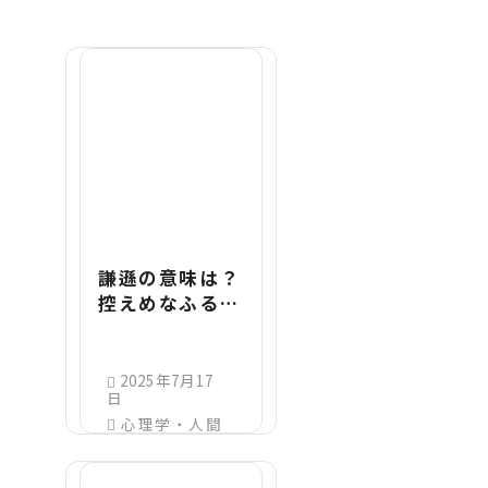
謙遜の意味は？
控えめなふるま
いをする人の特
徴と心理をわか
りやすく解説
2025年7月17
日
心理学・人間
関係