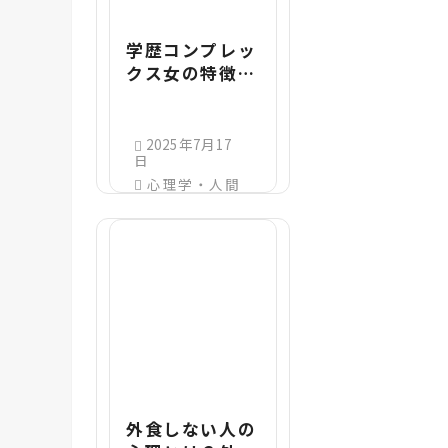
学歴コンプレッ
クス女の特徴と
は？職場や恋愛
で現れる8つの
傾向を解説
2025年7月17
日
心理学・人間
関係
外食しない人の