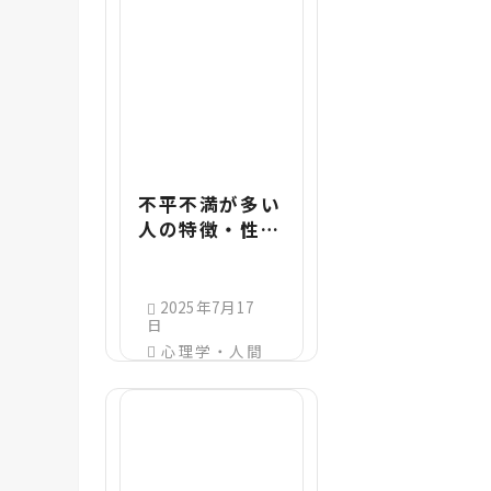
不平不満が多い
人の特徴・性
格・心理とは？
不平不満の悪影
響と対処法を解
2025年7月17
日
説
心理学・人間
関係