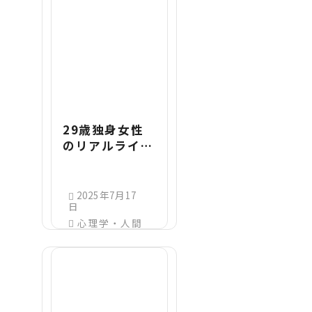
29歳独身女性
のリアルライフ
を大公開！30
歳を目前に抱え
る悩み・不安と
2025年7月17
日
は？
心理学・人間
関係