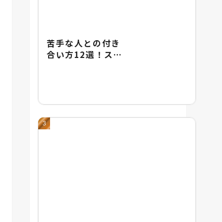
苦手な人との付き
合い方12選！スト
レスをためないた
めの具体的な対処
法を紹介