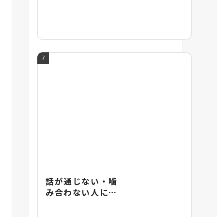
頭の良い人との違
い・頭の悪さの改
善法を紹介
話が通じない・噛
み合わない人にあ
りがちな特徴と
は？イライラしな