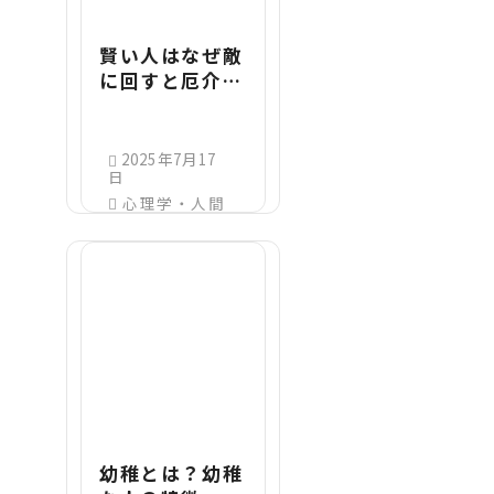
賢い人はなぜ敵
に回すと厄介な
のか？知的な人
が本気で怒った
ときの怖さと理
2025年7月17
日
由
心理学・人間
関係
幼稚とは？幼稚