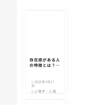
存在感がある人
の特徴とは？話
さなくても印象
に残る人に共通
する雰囲気とふ
2025年7月17
日
るまい
心理学・人間
関係